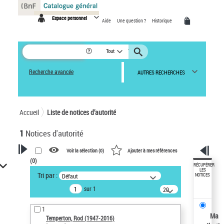
Panneau de gestion des cookies
Espace personnel
Aide
Une question ?
Historique
Tout
Recherche avancée
AUTRES RECHERCHES
Accueil
Liste de notices d’autorité
1
Notices d'autorité
Voir la sélection (
0
)
Ajouter à mes références
(
0
)
VOTRE RECHERCHE
RÉCUPÉRER
LES
Tri par :
Défaut
NOTICES
Recherche avancée dans les
sur 1
notices d’autorité
20
résultats/page
Œuvres liées à l'auteur :
1
Temperton, Rod (1947-2016)
Ma
Temperton, Rod (1947-2016)