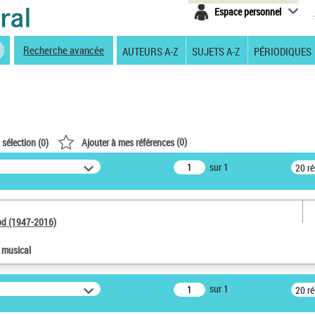
Espace personnel
Recherche avancée
AUTEURS A-Z
SUJETS A-Z
PÉRIODIQUES
(
0
)
 sélection (
0
)
Ajouter à mes références
sur 1
20 r
od (1947-2016)
e musical
sur 1
20 r