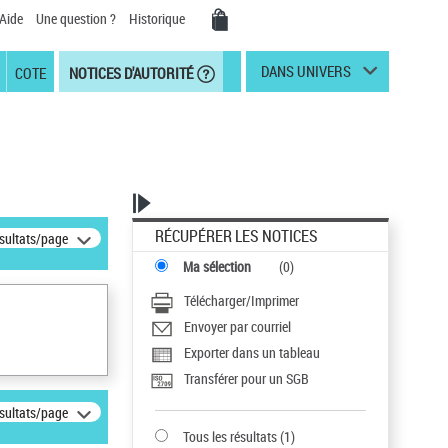
Aide
Une question ?
Historique
DANS UNIVERS
COTE
NOTICES D'AUTORITÉ
RÉCUPÉRER LES NOTICES
ésultats/page
Ma sélection
(
0
)
Télécharger/Imprimer
Envoyer par courriel
Exporter dans un tableau
Transférer pour un SGB
ésultats/page
Tous les résultats
(
1
)