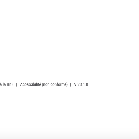
 à la BnF
|
Accessibilité (non conforme)
|
V 23.1.0