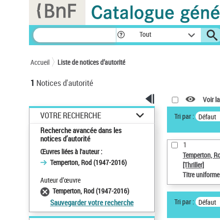
Panneau de gestion des cookies
Tout
Accueil
Liste de notices d’autorité
1
Notices d'autorité
Voir la
VOTRE RECHERCHE
Tri par :
Défaut
Recherche avancée dans les
notices d’autorité
1
Œuvres liées à l'auteur :
Temperton, R
Temperton, Rod (1947-2016)
[Thriller]
Titre uniform
Auteur d’œuvre
Temperton, Rod (1947-2016)
Tri par :
Défaut
Sauvegarder votre recherche