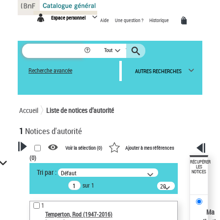
Panneau de gestion des cookies
Espace personnel
Aide
Une question ?
Historique
Tout
Recherche avancée
AUTRES RECHERCHES
Accueil
Liste de notices d’autorité
1
Notices d'autorité
Voir la sélection (
0
)
Ajouter à mes références
(
0
)
VOTRE RECHERCHE
RÉCUPÉRER
LES
Tri par :
Défaut
NOTICES
Recherche avancée dans les
sur 1
notices d’autorité
20
résultats/page
Œuvres liées à l'auteur :
1
Temperton, Rod (1947-2016)
Ma
Temperton, Rod (1947-2016)