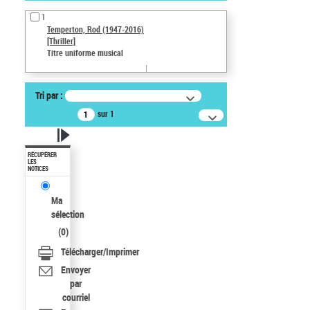
1
Temperton, Rod (1947-2016)
[Thriller]
Titre uniforme musical
Tri par :
sur 1
RÉCUPÉRER
LES
NOTICES
Ma
sélection
(
0
)
Télécharger/Imprimer
Envoyer
par
courriel