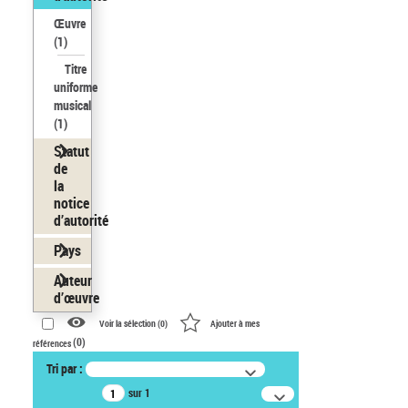
Œuvre
(1)
Titre
uniforme
musical
(1)
Statut
de
la
notice
d’autorité
Pays
Auteur
d’œuvre
Voir la sélection (
0
)
Ajouter à mes
(
0
)
références
Tri par :
sur 1