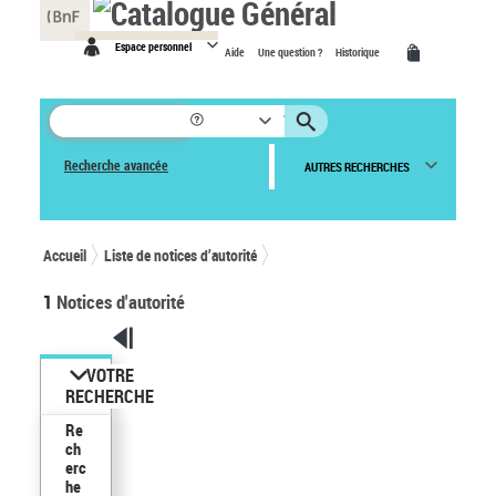
Panneau de gestion des cookies
Espace personnel
Aide
Une question ?
Historique
Recherche avancée
AUTRES RECHERCHES
Accueil
Liste de notices d’autorité
1
Notices d'autorité
VOTRE
RECHERCHE
Re
ch
erc
he