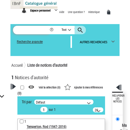
Panneau de gestion des cookies
Espace personnel
Aide
Une question ?
Historique
Tout
Recherche avancée
AUTRES RECHERCHES
Accueil
Liste de notices d’autorité
1
Notices d'autorité
Voir la sélection (
0
)
Ajouter à mes références
(
0
)
VOTRE RECHERCHE
RÉCUPÉRER
LES
Tri par :
Défaut
NOTICES
Recherche avancée dans les
sur 1
notices d’autorité
20
résultats/page
Œuvres liées à l'auteur :
1
Temperton, Rod (1947-2016)
Ma
Temperton, Rod (1947-2016)