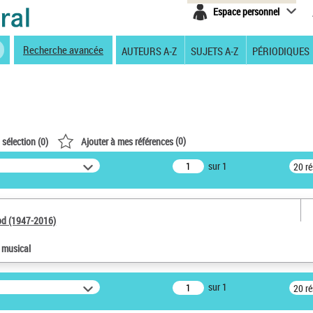
Espace personnel
Recherche avancée
AUTEURS A-Z
SUJETS A-Z
PÉRIODIQUES
(
0
)
 sélection (
0
)
Ajouter à mes références
sur 1
20 r
od (1947-2016)
e musical
sur 1
20 r