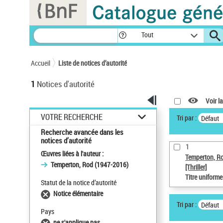
Panneau de gestion des cookies
Tout
Accueil
Liste de notices d’autorité
1
Notices d'autorité
Voir la
VOTRE RECHERCHE
Tri par :
Défaut
Recherche avancée dans les
notices d’autorité
1
Œuvres liées à l'auteur :
Temperton, R
Temperton, Rod (1947-2016)
[Thriller]
Titre uniform
Statut de la notice d’autorité
Notice élémentaire
Tri par :
Défaut
Pays
ne s'applique pas