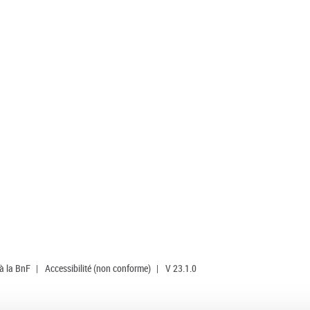
 à la BnF
|
Accessibilité (non conforme)
|
V 23.1.0