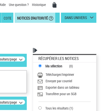
Aide
Une question ?
Historique
DANS UNIVERS
COTE
NOTICES D'AUTORITÉ
RÉCUPÉRER LES NOTICES
ésultats/page
Ma sélection
(
0
)
Télécharger/Imprimer
Envoyer par courriel
Exporter dans un tableau
Transférer pour un SGB
ésultats/page
Tous les résultats
(
1
)