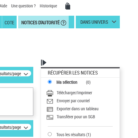
Aide
Une question ?
Historique
DANS UNIVERS
COTE
NOTICES D'AUTORITÉ
RÉCUPÉRER LES NOTICES
ésultats/page
Ma sélection
(
0
)
Télécharger/Imprimer
Envoyer par courriel
Exporter dans un tableau
Transférer pour un SGB
ésultats/page
Tous les résultats
(
1
)