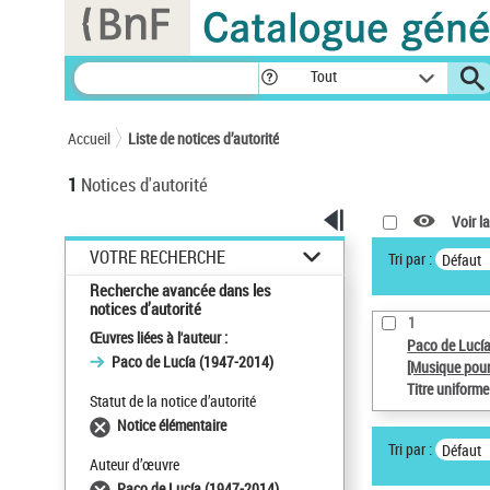
Panneau de gestion des cookies
Tout
Accueil
Liste de notices d’autorité
1
Notices d'autorité
Voir la
VOTRE RECHERCHE
Tri par :
Défaut
Recherche avancée dans les
notices d’autorité
1
Œuvres liées à l'auteur :
Paco de Lucí
Paco de Lucía (1947-2014)
[Musique pour
Titre uniform
Statut de la notice d’autorité
Notice élémentaire
Tri par :
Défaut
Auteur d’œuvre
Paco de Lucía (1947-2014)