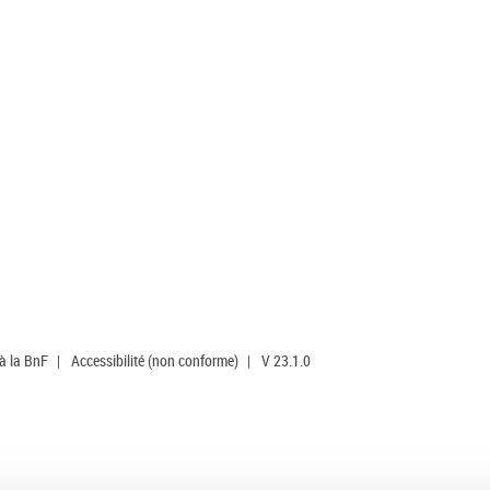
 à la BnF
|
Accessibilité (non conforme)
|
V 23.1.0