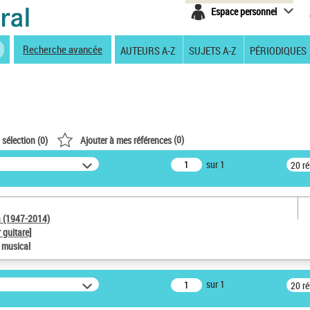
Espace personnel
Recherche avancée
AUTEURS A-Z
SUJETS A-Z
PÉRIODIQUES
(
0
)
 sélection (
0
)
Ajouter à mes références
sur 1
20 r
a (1947-2014)
 guitare]
e musical
sur 1
20 r