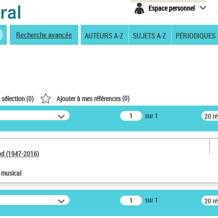
Espace personnel
Recherche avancée
AUTEURS A-Z
SUJETS A-Z
PÉRIODIQUES
(
0
)
 sélection (
0
)
Ajouter à mes références
sur 1
20 r
od (1947-2016)
e musical
sur 1
20 r