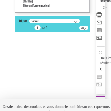
sélectio
[Thriller]
Type de notice d'autorité
Titre uniforme musical
(
0
)
Œuvre
Sauvegarder votre recherche
Tri par :
Défaut
AFFINER
sur 1
20
résultats/page
Type de notice d'autorité
Œuvre
(1)
Titre uniforme musical
(1)
Statut de la notice d’autorité
Tous le
résultat
Pays
(
1
)
Auteur d’œuvre
Ce site utilise des cookies et vous donne le contrôle sur ceux que vous