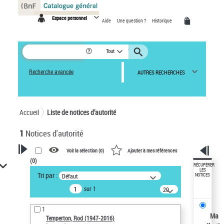
Panneau de gestion des cookies
Espace personnel
Aide
Une question ?
Historique
Tout
Recherche avancée
AUTRES RECHERCHES
Accueil
Liste de notices d’autorité
1
Notices d'autorité
Voir la sélection (
0
)
Ajouter à mes références
(
0
)
VOTRE RECHERCHE
RÉCUPÉRER
LES
Tri par :
Défaut
NOTICES
Recherche avancée dans les
sur 1
notices d’autorité
20
résultats/page
Œuvres liées à l'auteur :
1
Temperton, Rod (1947-2016)
Ma
Temperton, Rod (1947-2016)