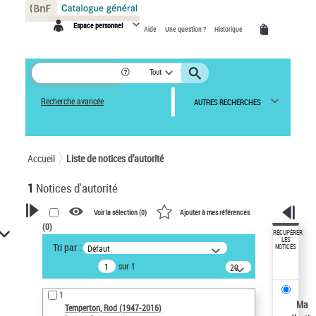
Panneau de gestion des cookies
Espace personnel
Aide
Une question ?
Historique
Tout
Recherche avancée
AUTRES RECHERCHES
Accueil
Liste de notices d’autorité
1
Notices d'autorité
Voir la sélection (
0
)
Ajouter à mes références
(
0
)
VOTRE RECHERCHE
RÉCUPÉRER
LES
Tri par :
Défaut
NOTICES
Recherche avancée dans les
sur 1
notices d’autorité
20
résultats/page
Œuvres liées à l'auteur :
1
Temperton, Rod (1947-2016)
Ma
Temperton, Rod (1947-2016)