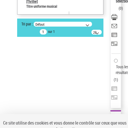
sélectio
[Thriller]
Auteur d’œuvre
Titre uniforme musical
(
0
)
Temperton, Rod (1947-2016)
Sauvegarder votre recherche
Tri par :
Défaut
AFFINER
sur 1
20
résultats/page
Type de notice d'autorité
Œuvre
(1)
Titre uniforme musical
(1)
Statut de la notice d’autorité
Tous le
résultat
Pays
(
1
)
Auteur d’œuvre
Ce site utilise des cookies et vous donne le contrôle sur ceux que vous