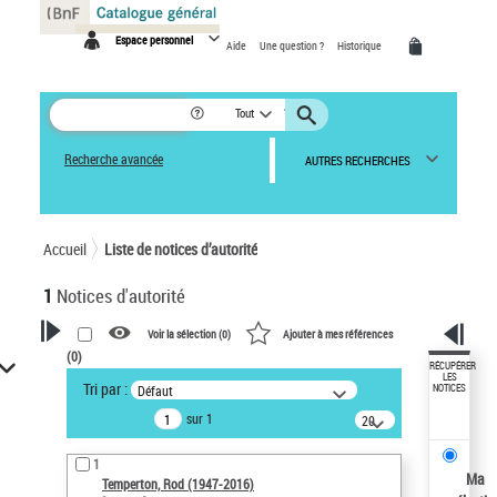
Panneau de gestion des cookies
Espace personnel
Aide
Une question ?
Historique
Tout
Recherche avancée
AUTRES RECHERCHES
Accueil
Liste de notices d’autorité
1
Notices d'autorité
Voir la sélection (
0
)
Ajouter à mes références
(
0
)
VOTRE RECHERCHE
RÉCUPÉRER
LES
Tri par :
Défaut
NOTICES
Recherche avancée dans les
sur 1
notices d’autorité
20
résultats/page
Œuvres liées à l'auteur :
1
Temperton, Rod (1947-2016)
Ma
Temperton, Rod (1947-2016)