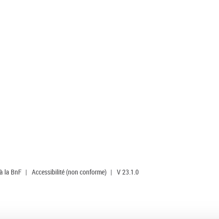
 à la BnF
|
Accessibilité (non conforme)
|
V 23.1.0