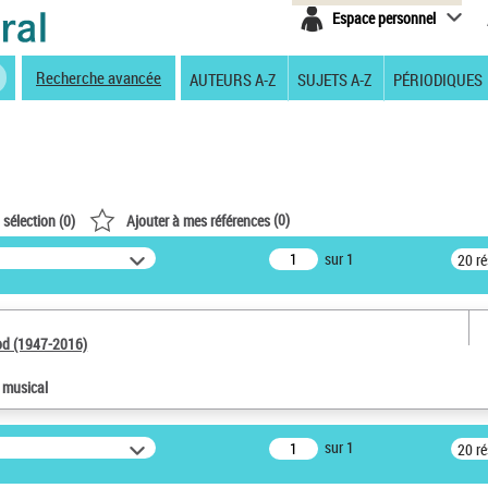
Espace personnel
Recherche avancée
AUTEURS A-Z
SUJETS A-Z
PÉRIODIQUES
(
0
)
 sélection (
0
)
Ajouter à mes références
sur 1
20 r
od (1947-2016)
e musical
sur 1
20 r