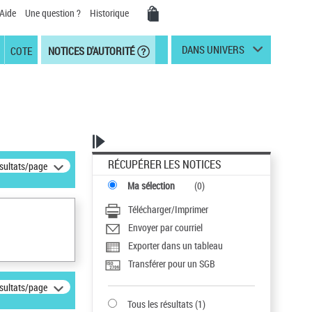
Aide
Une question ?
Historique
DANS UNIVERS
COTE
NOTICES D'AUTORITÉ
RÉCUPÉRER LES NOTICES
ésultats/page
Ma sélection
(
0
)
Télécharger/Imprimer
Envoyer par courriel
Exporter dans un tableau
Transférer pour un SGB
ésultats/page
Tous les résultats
(
1
)