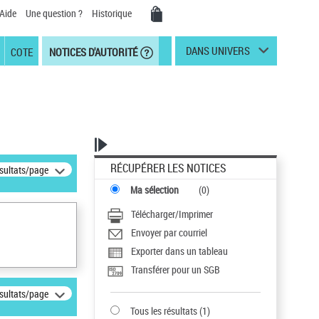
Aide
Une question ?
Historique
DANS UNIVERS
COTE
NOTICES D'AUTORITÉ
RÉCUPÉRER LES NOTICES
ésultats/page
Ma sélection
(
0
)
Télécharger/Imprimer
Envoyer par courriel
Exporter dans un tableau
Transférer pour un SGB
ésultats/page
Tous les résultats
(
1
)