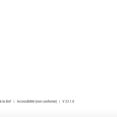
 à la BnF
|
Accessibilité (non conforme)
|
V 23.1.0