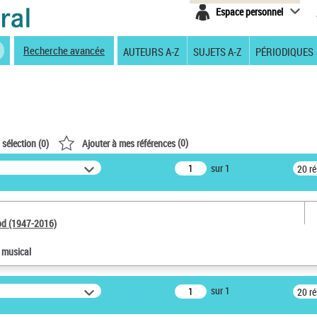
Espace personnel
Recherche avancée
AUTEURS A-Z
SUJETS A-Z
PÉRIODIQUES
(
0
)
 sélection (
0
)
Ajouter à mes références
sur 1
20 r
od (1947-2016)
e musical
sur 1
20 r