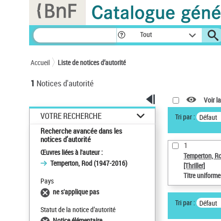
Panneau de gestion des cookies
Tout
Accueil
Liste de notices d’autorité
1
Notices d'autorité
Voir la
VOTRE RECHERCHE
Tri par :
Défaut
Recherche avancée dans les
notices d’autorité
1
Œuvres liées à l'auteur :
Temperton, R
Temperton, Rod (1947-2016)
[Thriller]
Titre uniform
Pays
ne s'applique pas
Tri par :
Défaut
Statut de la notice d’autorité
Notice élémentaire