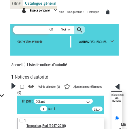
Panneau de gestion des cookies
Espace personnel
Aide
Une question ?
Historique
Tout
Recherche avancée
AUTRES RECHERCHES
Accueil
Liste de notices d’autorité
1
Notices d'autorité
Voir la sélection (
0
)
Ajouter à mes références
(
0
)
VOTRE RECHERCHE
RÉCUPÉRER
LES
Tri par :
Défaut
NOTICES
Recherche avancée dans les
sur 1
notices d’autorité
20
résultats/page
Œuvres liées à l'auteur :
1
Temperton, Rod (1947-2016)
Ma
Temperton, Rod (1947-2016)