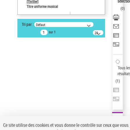
sélectio
[Thriller]
Pays
Titre uniforme musical
(
0
)
ne s'applique pas
Statut de la notice d’autorité
Tri par :
Défaut
Notice élémentaire
sur 1
20
résultats/page
Type de notice d'autorité
Titre uniforme musical
Auteur d’œuvre
Temperton, Rod (1947-2016)
Sauvegarder votre recherche
Tous le
résultat
AFFINER
(
1
)
Type de notice d'autorité
Œuvre
(1)
Titre uniforme musical
(1)
Statut de la notice d’autorité
Ce site utilise des cookies et vous donne le contrôle sur ceux que vous
Pays