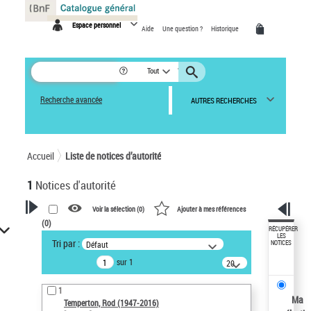
Panneau de gestion des cookies
Espace personnel
Aide
Une question ?
Historique
Tout
Recherche avancée
AUTRES RECHERCHES
Accueil
Liste de notices d’autorité
1
Notices d'autorité
Voir la sélection (
0
)
Ajouter à mes références
(
0
)
VOTRE RECHERCHE
RÉCUPÉRER
LES
Tri par :
Défaut
NOTICES
Recherche avancée dans les
sur 1
notices d’autorité
20
résultats/page
Œuvres liées à l'auteur :
1
Temperton, Rod (1947-2016)
Ma
Temperton, Rod (1947-2016)