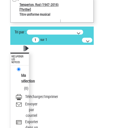
Temperton, Rod (1947-2016)
[Thriller]
Titre uniforme musical
Tri par :
sur 1
RÉCUPÉRER
LES
NOTICES
Ma
sélection
(
0
)
Télécharger/Imprimer
Envoyer
par
courriel
Exporter
dans un