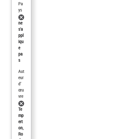
Pa
ys
ne
s'a
ppl
iqu
e
pa
s
Aut
eur
d’
œu
vre
Te
mp
ert
on,
Ro