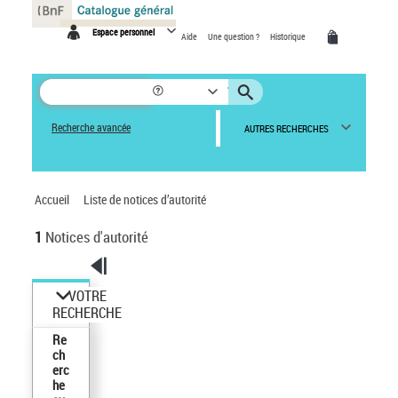
Panneau de gestion des cookies
Espace personnel
Aide
Une question ?
Historique
Recherche avancée
AUTRES RECHERCHES
Accueil
Liste de notices d’autorité
1
Notices d'autorité
VOTRE
RECHERCHE
Re
ch
erc
he