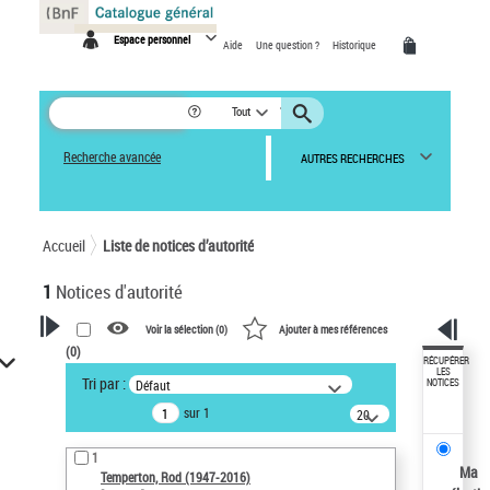
Panneau de gestion des cookies
Espace personnel
Aide
Une question ?
Historique
Tout
Recherche avancée
AUTRES RECHERCHES
Accueil
Liste de notices d’autorité
1
Notices d'autorité
Voir la sélection (
0
)
Ajouter à mes références
(
0
)
VOTRE RECHERCHE
RÉCUPÉRER
LES
Tri par :
Défaut
NOTICES
Recherche avancée dans les
sur 1
notices d’autorité
20
résultats/page
Œuvres liées à l'auteur :
1
Temperton, Rod (1947-2016)
Ma
Temperton, Rod (1947-2016)