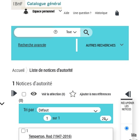
Panneau de gestion des cookies
Espace personnel
Aide
Une question ?
Historique
Tout
Recherche avancée
AUTRES RECHERCHES
Accueil
Liste de notices d’autorité
1
Notices d'autorité
Voir la sélection (
0
)
Ajouter à mes références
(
0
)
VOTRE RECHERCHE
RÉCUPÉRER
LES
Tri par :
Défaut
NOTICES
Recherche avancée dans les
sur 1
notices d’autorité
20
résultats/page
Œuvres liées à l'auteur :
1
Temperton, Rod (1947-2016)
Ma
Temperton, Rod (1947-2016)