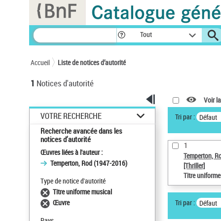
Panneau de gestion des cookies
Tout
Accueil
Liste de notices d’autorité
1
Notices d'autorité
Voir la
VOTRE RECHERCHE
Tri par :
Défaut
Recherche avancée dans les
notices d’autorité
1
Œuvres liées à l'auteur :
Temperton, R
Temperton, Rod (1947-2016)
[Thriller]
Titre uniform
Type de notice d'autorité
Titre uniforme musical
Tri par :
Œuvre
Défaut
Pays