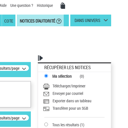
Aide
Une question ?
Historique
DANS UNIVERS
COTE
NOTICES D'AUTORITÉ
RÉCUPÉRER LES NOTICES
ésultats/page
Ma sélection
(
0
)
Télécharger/Imprimer
Envoyer par courriel
Exporter dans un tableau
Transférer pour un SGB
ésultats/page
Tous les résultats
(
1
)