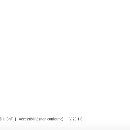
 à la BnF
|
Accessibilité (non conforme)
|
V 23.1.0