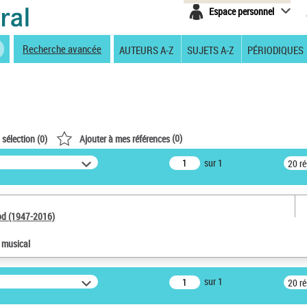
Espace personnel
Recherche avancée
AUTEURS A-Z
SUJETS A-Z
PÉRIODIQUES
(
0
)
 sélection (
0
)
Ajouter à mes références
sur 1
20 r
od (1947-2016)
e musical
sur 1
20 r