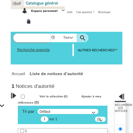
Espace personnel
Aide
Une question ?
Historique
Tout
Recherche avancée
AUTRES RECHERCHES
Accueil
Liste de notices d’autorité
1
Notices d'autorité
Voir la sélection (
0
)
Ajouter à mes
(
0
)
références
VOTRE RECHERCHE
RÉCUPÉRER
LES
Tri par :
Défaut
NOTICES
Recherche avancée dans les
sur 1
notices d’autorité
20
résultats/page
Œuvres liées à l'auteur :
1