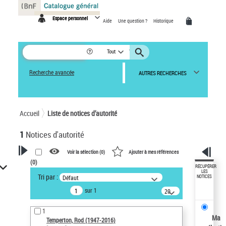
Panneau de gestion des cookies
Espace personnel
Aide
Une question ?
Historique
Tout
Recherche avancée
AUTRES RECHERCHES
Accueil
Liste de notices d’autorité
1
Notices d'autorité
Voir la sélection (
0
)
Ajouter à mes références
(
0
)
VOTRE RECHERCHE
RÉCUPÉRER
LES
Tri par :
Défaut
NOTICES
Recherche avancée dans les
sur 1
notices d’autorité
20
résultats/page
Œuvres liées à l'auteur :
1
Temperton, Rod (1947-2016)
Ma
Temperton, Rod (1947-2016)