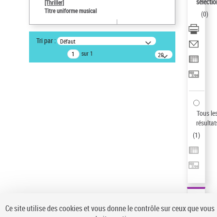
Sauvegarder votre recherche
sélectio
[Thriller]
Titre uniforme musical
(
0
)
AFFINER
Type de notice d'autorité
Tri par :
Défaut
Œuvre
(1)
sur 1
20
résultats/page
Titre uniforme musical
(1)
Statut de la notice d’autorité
Pays
Auteur d’œuvre
Tous le
résultat
(
1
)
Ce site utilise des cookies et vous donne le contrôle sur ceux que vous