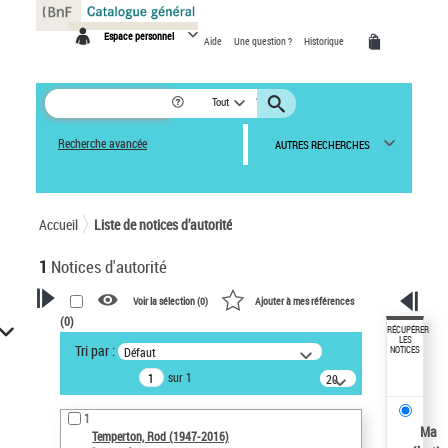
Panneau de gestion des cookies
Espace personnel
Aide
Une question ?
Historique
Tout
Recherche avancée
AUTRES RECHERCHES
Accueil
Liste de notices d’autorité
1
Notices d'autorité
Voir la sélection (
0
)
Ajouter à mes références
(
0
)
VOTRE RECHERCHE
RÉCUPÉRER
LES
Tri par :
Défaut
NOTICES
Recherche avancée dans les
sur 1
notices d’autorité
20
résultats/page
Œuvres liées à l'auteur :
1
Temperton, Rod (1947-2016)
Ma
Temperton, Rod (1947-2016)