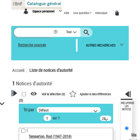
Panneau de gestion des cookies
Espace personnel
Aide
Une question ?
Historique
Tout
Recherche avancée
AUTRES RECHERCHES
Accueil
Liste de notices d’autorité
1
Notices d'autorité
Voir la sélection (
0
)
Ajouter à mes références
(
0
)
VOTRE RECHERCHE
RÉCUPÉRER
LES
Tri par :
Défaut
NOTICES
Recherche avancée dans les
sur 1
notices d’autorité
20
résultats/page
Œuvres liées à l'auteur :
1
Temperton, Rod (1947-2016)
Ma
Temperton, Rod (1947-2016)