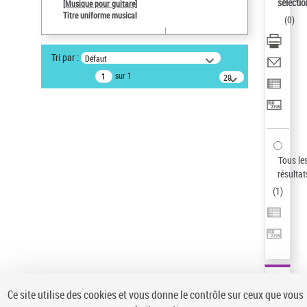
sélectio
[Musique pour guitare]
Auteur d’œuvre
Titre uniforme musical
(
0
)
Paco de Lucía (1947-2014)
Sauvegarder votre recherche
Tri par :
Défaut
AFFINER
sur 1
20
résultats/page
Type de notice d'autorité
Œuvre
(1)
Titre uniforme musical
(1)
Statut de la notice d’autorité
Tous le
résultat
Pays
(
1
)
Auteur d’œuvre
Ce site utilise des cookies et vous donne le contrôle sur ceux que vous