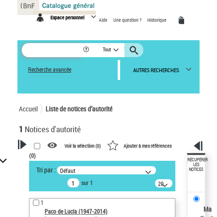
Panneau de gestion des cookies
Espace personnel
Aide
Une question ?
Historique
Tout
Recherche avancée
AUTRES RECHERCHES
Accueil
Liste de notices d’autorité
1
Notices d'autorité
Voir la sélection (
0
)
Ajouter à mes références
(
0
)
VOTRE RECHERCHE
RÉCUPÉRER
LES
Tri par :
Défaut
NOTICES
Recherche avancée dans les
sur 1
notices d’autorité
20
résultats/page
Œuvres liées à l'auteur :
1
Paco de Lucía (1947-2014)
Ma
Paco de Lucía (1947-2014)