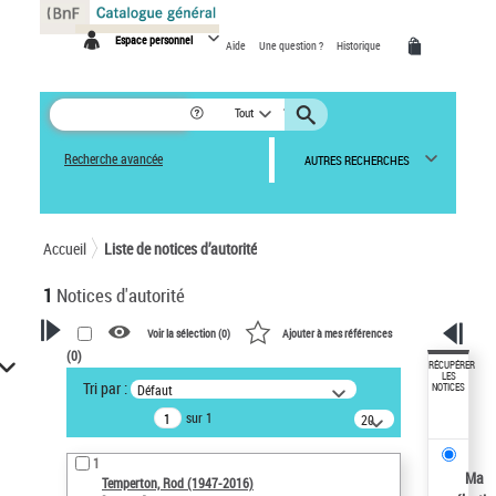
Panneau de gestion des cookies
Espace personnel
Aide
Une question ?
Historique
Tout
Recherche avancée
AUTRES RECHERCHES
Accueil
Liste de notices d’autorité
1
Notices d'autorité
Voir la sélection (
0
)
Ajouter à mes références
(
0
)
VOTRE RECHERCHE
RÉCUPÉRER
LES
Tri par :
Défaut
NOTICES
Recherche avancée dans les
sur 1
notices d’autorité
20
résultats/page
Œuvres liées à l'auteur :
1
Temperton, Rod (1947-2016)
Ma
Temperton, Rod (1947-2016)