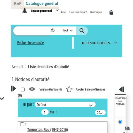
Panneau de gestion des cookies
Espace personnel
Aide
Une question ?
Historique
Tout
Recherche avancée
AUTRES RECHERCHES
Accueil
Liste de notices d’autorité
1
Notices d'autorité
Voir la sélection (
0
)
Ajouter à mes références
(
0
)
VOTRE RECHERCHE
RÉCUPÉRER
LES
Tri par :
Défaut
NOTICES
Recherche avancée dans les
sur 1
notices d’autorité
20
résultats/page
Œuvres liées à l'auteur :
1
Temperton, Rod (1947-2016)
Ma
Temperton, Rod (1947-2016)