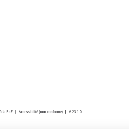
 à la BnF
|
Accessibilité (non conforme)
|
V 23.1.0