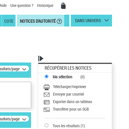
Aide
Une question ?
Historique
DANS UNIVERS
COTE
NOTICES D'AUTORITÉ
RÉCUPÉRER LES NOTICES
ésultats/page
Ma sélection
(
0
)
Télécharger/Imprimer
Envoyer par courriel
Exporter dans un tableau
Transférer pour un SGB
ésultats/page
Tous les résultats
(
1
)