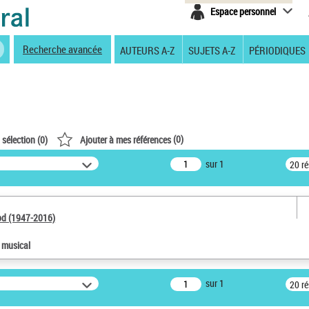
Espace personnel
Recherche avancée
AUTEURS A-Z
SUJETS A-Z
PÉRIODIQUES
(
0
)
 sélection (
0
)
Ajouter à mes références
sur 1
20 r
od (1947-2016)
e musical
sur 1
20 r