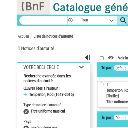
Panneau de gestion des cookies
Tout
Accueil
Liste de notices d’autorité
1
Notices d'autorité
Voir la
VOTRE RECHERCHE
Tri par :
Défaut
Recherche avancée dans les
notices d’autorité
1
Œuvres liées à l'auteur :
Temperton, R
Temperton, Rod (1947-2016)
[Thriller]
Titre uniform
Type de notice d'autorité
Titre uniforme musical
Tri par :
Défaut
Pays
ne s'applique pas