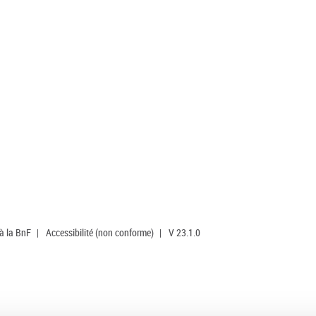
 à la BnF
|
Accessibilité (non conforme)
|
V 23.1.0