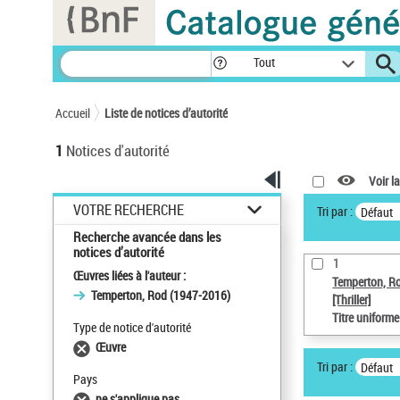
Panneau de gestion des cookies
Tout
Accueil
Liste de notices d’autorité
1
Notices d'autorité
Voir la
VOTRE RECHERCHE
Tri par :
Défaut
Recherche avancée dans les
notices d’autorité
1
Œuvres liées à l'auteur :
Temperton, R
Temperton, Rod (1947-2016)
[Thriller]
Titre uniform
Type de notice d'autorité
Œuvre
Tri par :
Défaut
Pays
ne s'applique pas