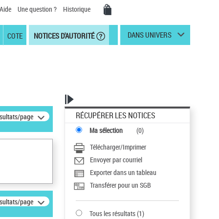
Aide
Une question ?
Historique
DANS UNIVERS
COTE
NOTICES D'AUTORITÉ
RÉCUPÉRER LES NOTICES
ésultats/page
Ma sélection
(
0
)
Télécharger/Imprimer
Envoyer par courriel
Exporter dans un tableau
Transférer pour un SGB
ésultats/page
Tous les résultats
(
1
)