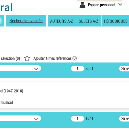
Espace personnel
Recherche avancée
AUTEURS A-Z
SUJETS A-Z
PÉRIODIQUES
(
0
)
 sélection (
0
)
Ajouter à mes références
sur 1
20 r
od (1947-2016)
e musical
sur 1
20 r