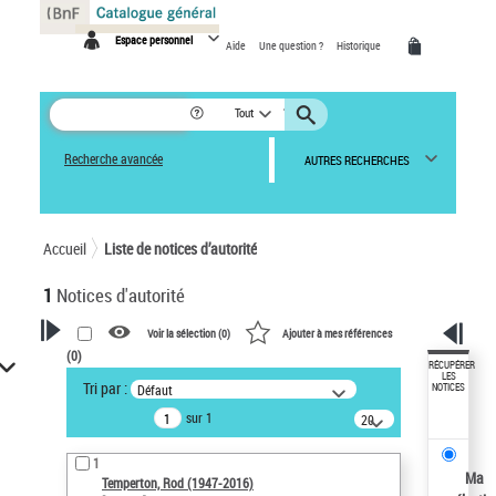
Panneau de gestion des cookies
Espace personnel
Aide
Une question ?
Historique
Tout
Recherche avancée
AUTRES RECHERCHES
Accueil
Liste de notices d’autorité
1
Notices d'autorité
Voir la sélection (
0
)
Ajouter à mes références
(
0
)
VOTRE RECHERCHE
RÉCUPÉRER
LES
Tri par :
Défaut
NOTICES
Recherche avancée dans les
sur 1
notices d’autorité
20
résultats/page
Œuvres liées à l'auteur :
1
Temperton, Rod (1947-2016)
Ma
Temperton, Rod (1947-2016)