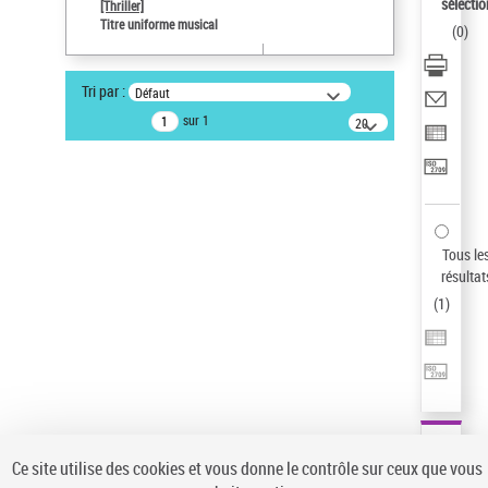
sélectio
[Thriller]
Type de notice d'autorité
Titre uniforme musical
(
0
)
Œuvre
Sauvegarder votre recherche
Tri par :
Défaut
AFFINER
sur 1
20
résultats/page
Type de notice d'autorité
Œuvre
(1)
Titre uniforme musical
(1)
Statut de la notice d’autorité
Tous le
résultat
Pays
(
1
)
Auteur d’œuvre
Ce site utilise des cookies et vous donne le contrôle sur ceux que vous