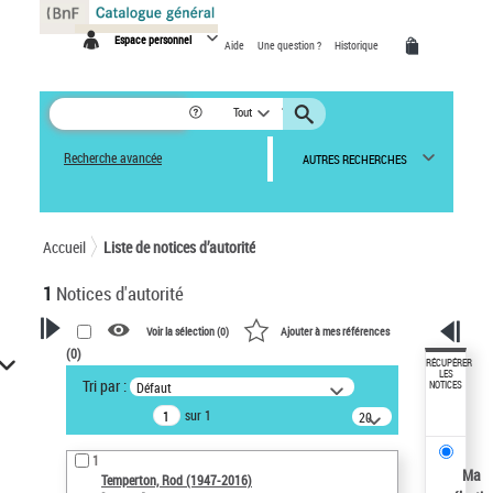
Panneau de gestion des cookies
Espace personnel
Aide
Une question ?
Historique
Tout
Recherche avancée
AUTRES RECHERCHES
Accueil
Liste de notices d’autorité
1
Notices d'autorité
Voir la sélection (
0
)
Ajouter à mes références
(
0
)
VOTRE RECHERCHE
RÉCUPÉRER
LES
Tri par :
Défaut
NOTICES
Recherche avancée dans les
sur 1
notices d’autorité
20
résultats/page
Œuvres liées à l'auteur :
1
Temperton, Rod (1947-2016)
Ma
Temperton, Rod (1947-2016)