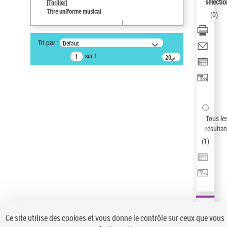
sélectio
[Thriller]
Pays
Titre uniforme musical
(
0
)
ne s'applique pas
Type de notice d'autorité
Tri par :
Défaut
Titre uniforme musical
sur 1
20
Œuvre
résultats/page
Sauvegarder votre recherche
AFFINER
Type de notice d'autorité
Tous le
Œuvre
(1)
résultat
Titre uniforme musical
(1)
(
1
)
Statut de la notice d’autorité
Pays
Auteur d’œuvre
Ce site utilise des cookies et vous donne le contrôle sur ceux que vous