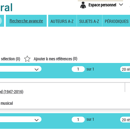
Espace personnel
Recherche avancée
AUTEURS A-Z
SUJETS A-Z
PÉRIODIQUES
(
0
)
 sélection (
0
)
Ajouter à mes références
sur 1
20 r
od (1947-2016)
e musical
sur 1
20 r