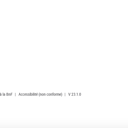
 à la BnF
|
Accessibilité (non conforme)
|
V 23.1.0