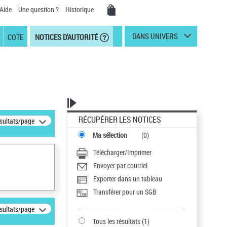
Aide
Une question ?
Historique
DANS UNIVERS
COTE
NOTICES D'AUTORITÉ
RÉCUPÉRER LES NOTICES
ésultats/page
Ma sélection
(
0
)
Télécharger/Imprimer
Envoyer par courriel
Exporter dans un tableau
Transférer pour un SGB
ésultats/page
Tous les résultats
(
1
)