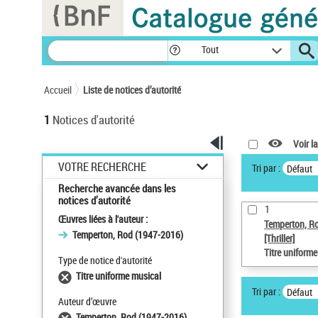
Panneau de gestion des cookies
Tout
Accueil
Liste de notices d’autorité
1
Notices d'autorité
Voir la
VOTRE RECHERCHE
Tri par :
Défaut
Recherche avancée dans les
notices d’autorité
1
Œuvres liées à l'auteur :
Temperton, R
Temperton, Rod (1947-2016)
[Thriller]
Titre uniform
Type de notice d'autorité
Titre uniforme musical
Tri par :
Défaut
Auteur d’œuvre
Temperton, Rod (1947-2016)