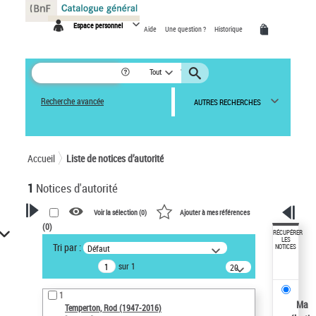
Panneau de gestion des cookies
Espace personnel
Aide
Une question ?
Historique
Tout
Recherche avancée
AUTRES RECHERCHES
Accueil
Liste de notices d’autorité
1
Notices d'autorité
Voir la sélection (
0
)
Ajouter à mes références
(
0
)
VOTRE RECHERCHE
RÉCUPÉRER
LES
Tri par :
Défaut
NOTICES
Recherche avancée dans les
sur 1
notices d’autorité
20
résultats/page
Œuvres liées à l'auteur :
1
Temperton, Rod (1947-2016)
Ma
Temperton, Rod (1947-2016)