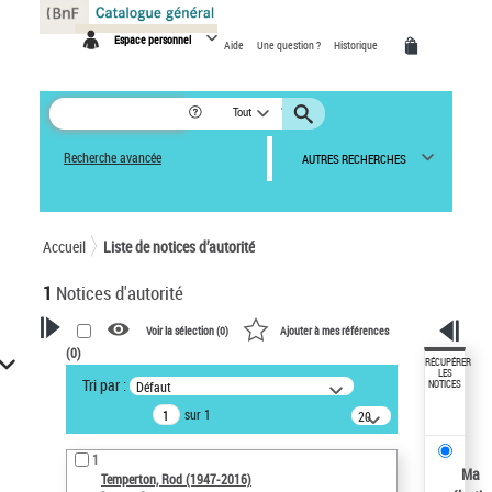
Panneau de gestion des cookies
Espace personnel
Aide
Une question ?
Historique
Tout
Recherche avancée
AUTRES RECHERCHES
Accueil
Liste de notices d’autorité
1
Notices d'autorité
Voir la sélection (
0
)
Ajouter à mes références
(
0
)
VOTRE RECHERCHE
RÉCUPÉRER
LES
Tri par :
Défaut
NOTICES
Recherche avancée dans les
sur 1
notices d’autorité
20
résultats/page
Œuvres liées à l'auteur :
1
Temperton, Rod (1947-2016)
Ma
Temperton, Rod (1947-2016)