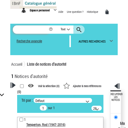
Panneau de gestion des cookies
Espace personnel
Aide
Une question ?
Historique
Tout
Recherche avancée
AUTRES RECHERCHES
Accueil
Liste de notices d’autorité
1
Notices d'autorité
Voir la sélection (
0
)
Ajouter à mes références
(
0
)
VOTRE RECHERCHE
RÉCUPÉRER
LES
Tri par :
Défaut
NOTICES
Recherche avancée dans les
sur 1
notices d’autorité
20
résultats/page
Œuvres liées à l'auteur :
1
Temperton, Rod (1947-2016)
Ma
Temperton, Rod (1947-2016)