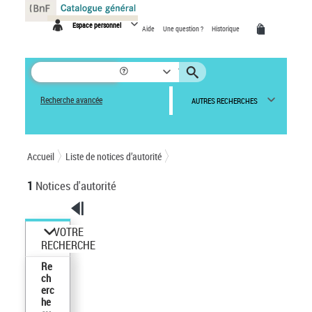
Espace personnel
Aide
Une question ?
Historique
Recherche avancée
AUTRES RECHERCHES
Accueil
Liste de notices d’autorité
1
Notices d'autorité
VOTRE
RECHERCHE
Re
ch
erc
he