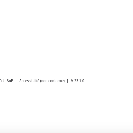
 à la BnF
|
Accessibilité (non conforme)
|
V 23.1.0