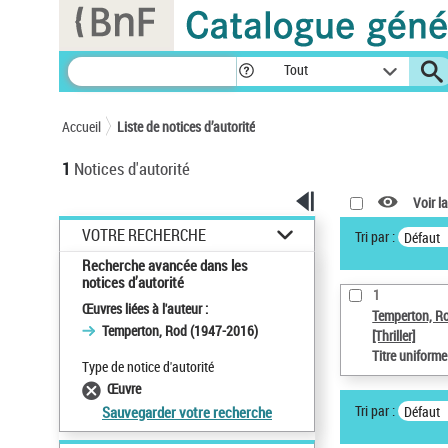
Panneau de gestion des cookies
Tout
Accueil
Liste de notices d’autorité
1
Notices d'autorité
Voir la
VOTRE RECHERCHE
Tri par :
Défaut
Recherche avancée dans les
notices d’autorité
1
Œuvres liées à l'auteur :
Temperton, R
Temperton, Rod (1947-2016)
[Thriller]
Titre uniform
Type de notice d'autorité
Œuvre
Tri par :
Défaut
Sauvegarder votre recherche