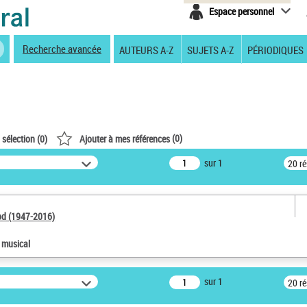
Espace personnel
Recherche avancée
AUTEURS A-Z
SUJETS A-Z
PÉRIODIQUES
(
0
)
 sélection (
0
)
Ajouter à mes références
sur 1
20 r
od (1947-2016)
e musical
sur 1
20 r