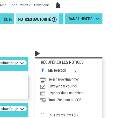
Aide
Une question ?
Historique
DANS UNIVERS
COTE
NOTICES D'AUTORITÉ
RÉCUPÉRER LES NOTICES
ésultats/page
Ma sélection
(
0
)
Télécharger/Imprimer
Envoyer par courriel
Exporter dans un tableau
Transférer pour un SGB
ésultats/page
Tous les résultats
(
1
)