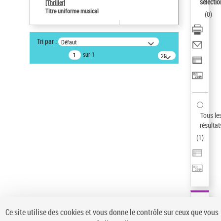
sélectio
[Thriller]
Pays
Titre uniforme musical
(
0
)
ne s'applique pas
Sauvegarder votre recherche
Tri par :
Défaut
AFFINER
sur 1
20
résultats/page
Type de notice d'autorité
Œuvre
(1)
Titre uniforme musical
(1)
Statut de la notice d’autorité
Tous le
résultat
Pays
(
1
)
Auteur d’œuvre
Ce site utilise des cookies et vous donne le contrôle sur ceux que vous