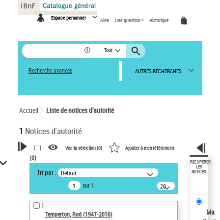
Panneau de gestion des cookies
Espace personnel
Aide
Une question ?
Historique
Tout
Recherche avancée
AUTRES RECHERCHES
Accueil
Liste de notices d’autorité
1
Notices d'autorité
Voir la sélection (
0
)
Ajouter à mes références
(
0
)
VOTRE RECHERCHE
RÉCUPÉRER
LES
Tri par :
Défaut
NOTICES
Recherche avancée dans les
sur 1
notices d’autorité
20
résultats/page
Œuvres liées à l'auteur :
1
Temperton, Rod (1947-2016)
Ma
Temperton, Rod (1947-2016)