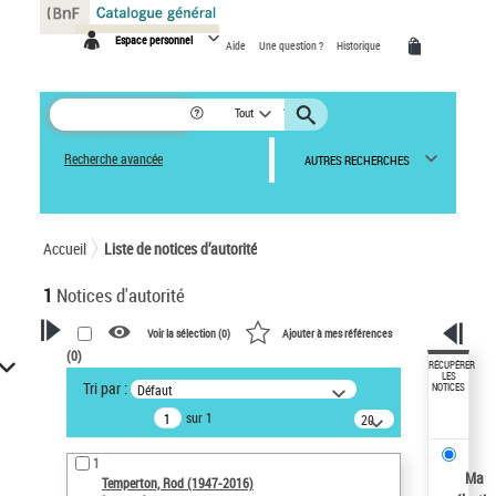
Panneau de gestion des cookies
Espace personnel
Aide
Une question ?
Historique
Tout
Recherche avancée
AUTRES RECHERCHES
Accueil
Liste de notices d’autorité
1
Notices d'autorité
Voir la sélection (
0
)
Ajouter à mes références
(
0
)
VOTRE RECHERCHE
RÉCUPÉRER
LES
Tri par :
Défaut
NOTICES
Recherche avancée dans les
sur 1
notices d’autorité
20
résultats/page
Œuvres liées à l'auteur :
1
Temperton, Rod (1947-2016)
Ma
Temperton, Rod (1947-2016)