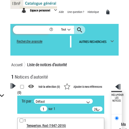
Panneau de gestion des cookies
Espace personnel
Aide
Une question ?
Historique
Tout
Recherche avancée
AUTRES RECHERCHES
Accueil
Liste de notices d’autorité
1
Notices d'autorité
Voir la sélection (
0
)
Ajouter à mes références
(
0
)
VOTRE RECHERCHE
RÉCUPÉRER
LES
Tri par :
Défaut
NOTICES
Recherche avancée dans les
sur 1
notices d’autorité
20
résultats/page
Œuvres liées à l'auteur :
1
Temperton, Rod (1947-2016)
Ma
Temperton, Rod (1947-2016)