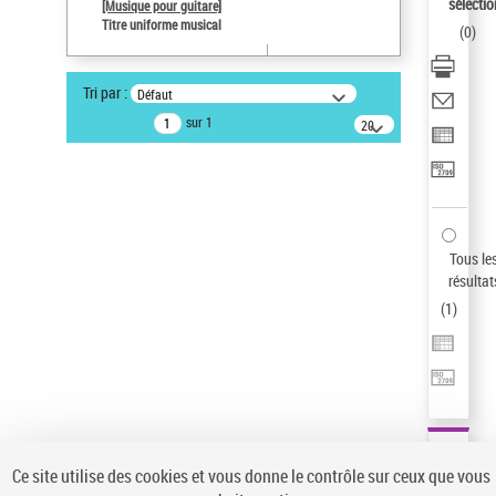
sélectio
[Musique pour guitare]
Type de notice d'autorité
Titre uniforme musical
(
0
)
Titre uniforme musical
Sauvegarder votre recherche
Tri par :
Défaut
AFFINER
sur 1
20
résultats/page
Type de notice d'autorité
Œuvre
(1)
Titre uniforme musical
(1)
Statut de la notice d’autorité
Tous le
résultat
Pays
(
1
)
Auteur d’œuvre
Ce site utilise des cookies et vous donne le contrôle sur ceux que vous