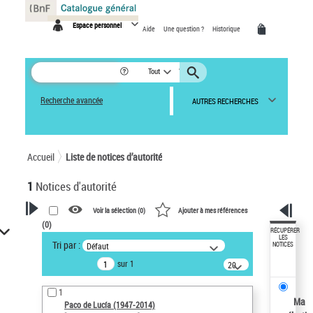
Panneau de gestion des cookies
Espace personnel
Aide
Une question ?
Historique
Tout
Recherche avancée
AUTRES RECHERCHES
Accueil
Liste de notices d’autorité
1
Notices d'autorité
Voir la sélection (
0
)
Ajouter à mes références
(
0
)
VOTRE RECHERCHE
RÉCUPÉRER
LES
Tri par :
Défaut
NOTICES
Recherche avancée dans les
sur 1
notices d’autorité
20
résultats/page
Œuvres liées à l'auteur :
1
Paco de Lucía (1947-2014)
Ma
Paco de Lucía (1947-2014)