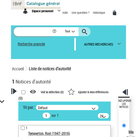
Panneau de gestion des cookies
Espace personnel
Aide
Une question ?
Historique
Tout
Recherche avancée
AUTRES RECHERCHES
Accueil
Liste de notices d’autorité
1
Notices d'autorité
Voir la sélection (
0
)
Ajouter à mes références
(
0
)
VOTRE RECHERCHE
RÉCUPÉRER
LES
Tri par :
Défaut
NOTICES
Recherche avancée dans les
sur 1
notices d’autorité
20
résultats/page
Œuvres liées à l'auteur :
1
Temperton, Rod (1947-2016)
Ma
Temperton, Rod (1947-2016)