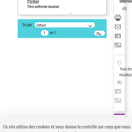
sélectio
[Thriller]
Auteur d’œuvre
Titre uniforme musical
(
0
)
Temperton, Rod (1947-2016)
Sauvegarder votre recherche
Tri par :
Défaut
AFFINER
sur 1
20
résultats/page
Type de notice d'autorité
Œuvre
(1)
Titre uniforme musical
(1)
Statut de la notice d’autorité
Tous le
résultat
Pays
(
1
)
Auteur d’œuvre
Ce site utilise des cookies et vous donne le contrôle sur ceux que vous