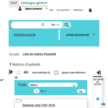
Panneau de gestion des cookies
Espace personnel
Aide
Une question ?
Historique
Tout
Recherche avancée
AUTRES RECHERCHES
Accueil
Liste de notices d’autorité
1
Notices d'autorité
Voir la sélection (
0
)
Ajouter à mes références
(
0
)
VOTRE RECHERCHE
RÉCUPÉRER
LES
Tri par :
Défaut
NOTICES
Recherche avancée dans les
sur 1
notices d’autorité
20
résultats/page
Œuvres liées à l'auteur :
1
Temperton, Rod (1947-2016)
Ma
Temperton, Rod (1947-2016)