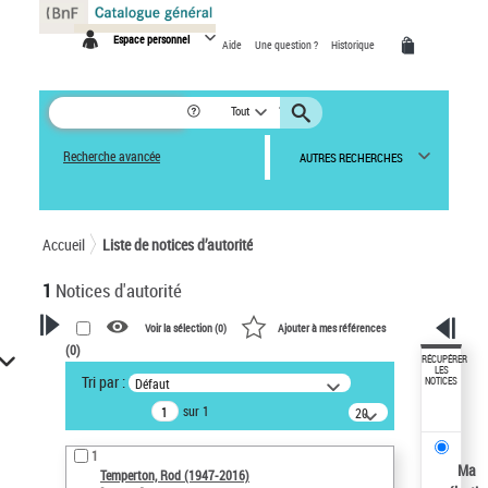
Panneau de gestion des cookies
Espace personnel
Aide
Une question ?
Historique
Tout
Recherche avancée
AUTRES RECHERCHES
Accueil
Liste de notices d’autorité
1
Notices d'autorité
Voir la sélection (
0
)
Ajouter à mes références
(
0
)
VOTRE RECHERCHE
RÉCUPÉRER
LES
Tri par :
Défaut
NOTICES
Recherche avancée dans les
sur 1
notices d’autorité
20
résultats/page
Œuvres liées à l'auteur :
1
Temperton, Rod (1947-2016)
Ma
Temperton, Rod (1947-2016)