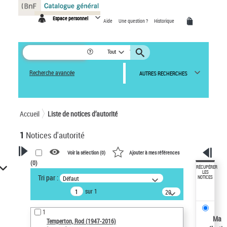
Panneau de gestion des cookies
Espace personnel
Aide
Une question ?
Historique
Tout
Recherche avancée
AUTRES RECHERCHES
Accueil
Liste de notices d’autorité
1
Notices d'autorité
Voir la sélection (
0
)
Ajouter à mes références
(
0
)
VOTRE RECHERCHE
RÉCUPÉRER
LES
Tri par :
Défaut
NOTICES
Recherche avancée dans les
sur 1
notices d’autorité
20
résultats/page
Œuvres liées à l'auteur :
1
Temperton, Rod (1947-2016)
Ma
Temperton, Rod (1947-2016)