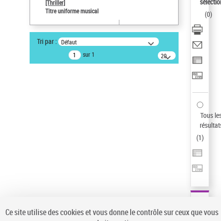
sélectio
[Thriller]
Auteur d’œuvre
Titre uniforme musical
(
0
)
Temperton, Rod (1947-2016)
Sauvegarder votre recherche
Tri par :
Défaut
AFFINER
sur 1
20
résultats/page
Type de notice d'autorité
Œuvre
(1)
Titre uniforme musical
(1)
Statut de la notice d’autorité
Tous le
résultat
Pays
(
1
)
Auteur d’œuvre
Ce site utilise des cookies et vous donne le contrôle sur ceux que vous