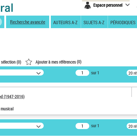
Espace personnel
Recherche avancée
AUTEURS A-Z
SUJETS A-Z
PÉRIODIQUES
(
0
)
 sélection (
0
)
Ajouter à mes références
sur 1
20 r
od (1947-2016)
e musical
sur 1
20 r