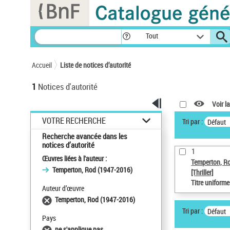
Panneau de gestion des cookies
Tout
Accueil
Liste de notices d’autorité
1
Notices d'autorité
Voir la
VOTRE RECHERCHE
Tri par :
Défaut
Recherche avancée dans les
notices d’autorité
1
Œuvres liées à l'auteur :
Temperton, R
Temperton, Rod (1947-2016)
[Thriller]
Titre uniform
Auteur d’œuvre
Temperton, Rod (1947-2016)
Tri par :
Défaut
Pays
ne s'applique pas