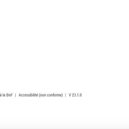
 à la BnF
|
Accessibilité (non conforme)
|
V 23.1.0