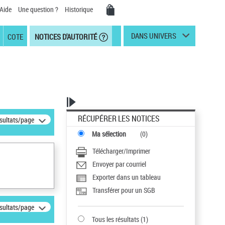
Aide
Une question ?
Historique
DANS UNIVERS
COTE
NOTICES D'AUTORITÉ
RÉCUPÉRER LES NOTICES
ésultats/page
Ma sélection
(
0
)
Télécharger/Imprimer
Envoyer par courriel
Exporter dans un tableau
Transférer pour un SGB
ésultats/page
Tous les résultats
(
1
)