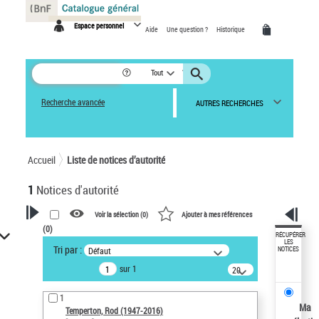
Panneau de gestion des cookies
Espace personnel
Aide
Une question ?
Historique
Tout
Recherche avancée
AUTRES RECHERCHES
Accueil
Liste de notices d’autorité
1
Notices d'autorité
Voir la sélection (
0
)
Ajouter à mes références
(
0
)
VOTRE RECHERCHE
RÉCUPÉRER
LES
Tri par :
Défaut
NOTICES
Recherche avancée dans les
sur 1
notices d’autorité
20
résultats/page
Œuvres liées à l'auteur :
1
Temperton, Rod (1947-2016)
Ma
Temperton, Rod (1947-2016)