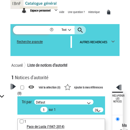
Panneau de gestion des cookies
Espace personnel
Aide
Une question ?
Historique
Tout
Recherche avancée
AUTRES RECHERCHES
Accueil
Liste de notices d’autorité
1
Notices d'autorité
Voir la sélection (
0
)
Ajouter à mes références
(
0
)
VOTRE RECHERCHE
RÉCUPÉRER
LES
Tri par :
Défaut
NOTICES
Recherche avancée dans les
sur 1
notices d’autorité
20
résultats/page
Œuvres liées à l'auteur :
1
Paco de Lucía (1947-2014)
Ma
Paco de Lucía (1947-2014)