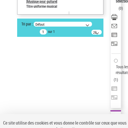
sélectio
[Musique pour guitare]
Auteur d’œuvre
Titre uniforme musical
(
0
)
Paco de Lucía (1947-2014)
Sauvegarder votre recherche
Tri par :
Défaut
AFFINER
sur 1
20
résultats/page
Type de notice d'autorité
Œuvre
(1)
Titre uniforme musical
(1)
Statut de la notice d’autorité
Tous le
résultat
Pays
(
1
)
Auteur d’œuvre
Ce site utilise des cookies et vous donne le contrôle sur ceux que vous