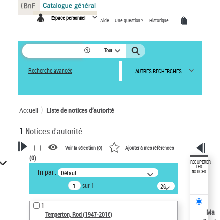
Panneau de gestion des cookies
Espace personnel
Aide
Une question ?
Historique
Tout
Recherche avancée
AUTRES RECHERCHES
Accueil
Liste de notices d’autorité
1
Notices d'autorité
Voir la sélection (
0
)
Ajouter à mes références
(
0
)
VOTRE RECHERCHE
RÉCUPÉRER
LES
Tri par :
Défaut
NOTICES
Recherche avancée dans les
sur 1
notices d’autorité
20
résultats/page
Œuvres liées à l'auteur :
1
Temperton, Rod (1947-2016)
Ma
Temperton, Rod (1947-2016)