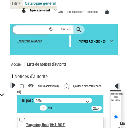
Panneau de gestion des cookies
Espace personnel
Aide
Une question ?
Historique
Tout
Recherche avancée
AUTRES RECHERCHES
Accueil
Liste de notices d’autorité
1
Notices d'autorité
Voir la sélection (
0
)
Ajouter à mes références
(
0
)
VOTRE RECHERCHE
RÉCUPÉRER
LES
Tri par :
Défaut
NOTICES
Recherche avancée dans les
sur 1
notices d’autorité
20
résultats/page
Œuvres liées à l'auteur :
1
Temperton, Rod (1947-2016)
Ma
Temperton, Rod (1947-2016)