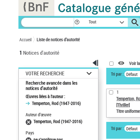
Panneau de gestion des cookies
Tout
Accueil
Liste de notices d’autorité
1
Notices d'autorité
Voir la
VOTRE RECHERCHE
Tri par :
Défaut
Recherche avancée dans les
notices d’autorité
1
Œuvres liées à l'auteur :
Temperton, R
Temperton, Rod (1947-2016)
[Thriller]
Titre uniform
Auteur d’œuvre
Temperton, Rod (1947-2016)
Tri par :
Défaut
Pays
ne s'applique pas