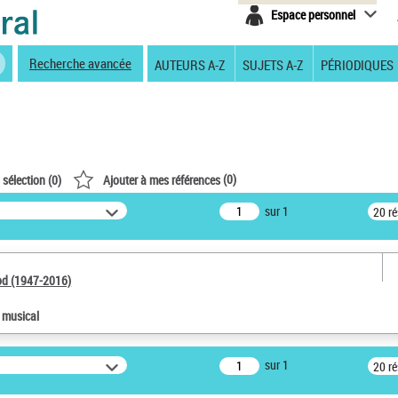
Espace personnel
Recherche avancée
AUTEURS A-Z
SUJETS A-Z
PÉRIODIQUES
(
0
)
 sélection (
0
)
Ajouter à mes références
sur 1
20 r
od (1947-2016)
e musical
sur 1
20 r