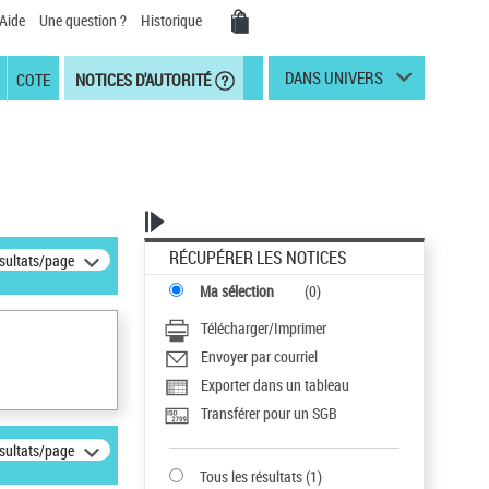
Aide
Une question ?
Historique
DANS UNIVERS
COTE
NOTICES D'AUTORITÉ
RÉCUPÉRER LES NOTICES
ésultats/page
Ma sélection
(
0
)
Télécharger/Imprimer
Envoyer par courriel
Exporter dans un tableau
Transférer pour un SGB
ésultats/page
Tous les résultats
(
1
)